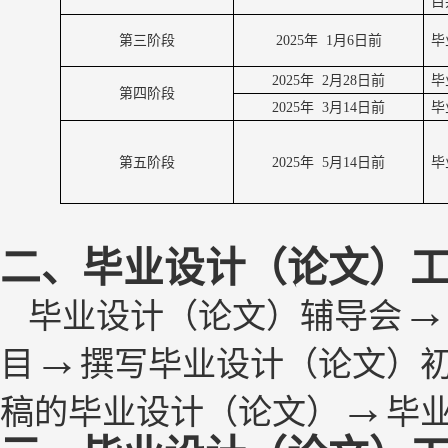
目
第三阶段
20
2
5
年
1
月
6
日前
毕
20
2
5
年
2
月
28
日前
毕
第四阶段
20
2
5
年
3
月
14
日前
毕
第五阶段
20
2
5
年
5
月
14
日前
毕
二、
毕业设计（论文）
→
毕业设计（论文）
辅导会
→
目
撰写
毕业设计（论文）
→
稿的
毕业设计（论文）
毕